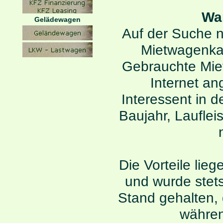
Wa
Gelädewagen
Auf der Suche 
Mietwagenkau
Gebrauchte Mie
Internet an
Interessent in 
Baujahr, Laufle
Die Vorteile lie
und wurde stet
Stand gehalten,
währen