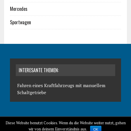
Mercedes
Sportwagen
INTERESANTE THEMEN:
Fahren eines Kraftfahrzeugs mit manuellem
Schaltgetriebe
CLASSIC
AUTOBLOG
DATENSCHUTZ
IMPRESSUM
Diese Website benutzt Cookies. Wenn du die Website weiter nutzt, gehen
wir von deinem Einverständnis aus.
OK
COPYRIGHT 2026 | MH NEWSDESK VON
MH THEMES